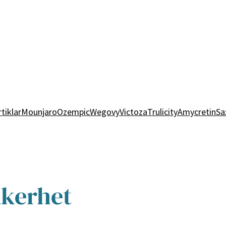
rtiklar
Mounjaro
Ozempic
Wegovy
Victoza
Trulicity
Amycretin
Sa
äkerhet