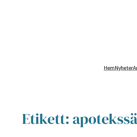
Hem
Nyheter
A
Etikett:
apotekss