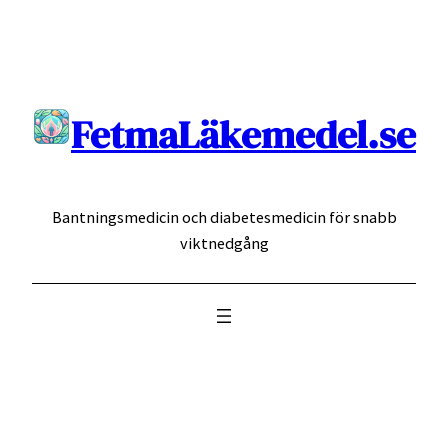
Hoppa
till
innehåll
FetmaLäkemedel.se
Bantningsmedicin och diabetesmedicin för snabb
viktnedgång