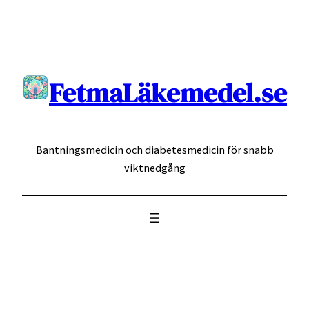
Hoppa
till
innehåll
FetmaLäkemedel.se
Bantningsmedicin och diabetesmedicin för snabb
viktnedgång