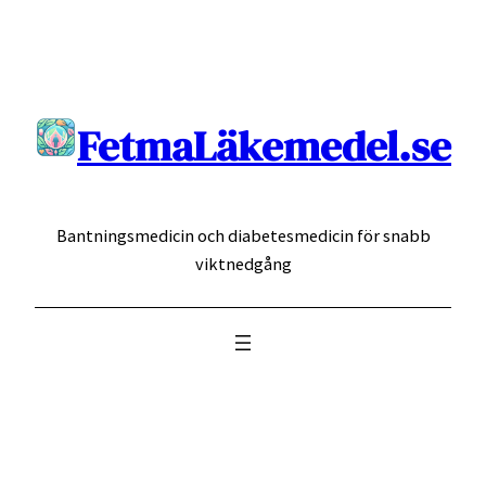
Hoppa
till
innehåll
FetmaLäkemedel.se
Bantningsmedicin och diabetesmedicin för snabb
viktnedgång