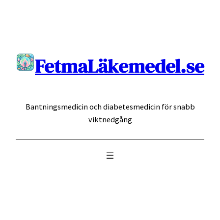
Hoppa
till
innehåll
FetmaLäkemedel.se
Bantningsmedicin och diabetesmedicin för snabb
viktnedgång