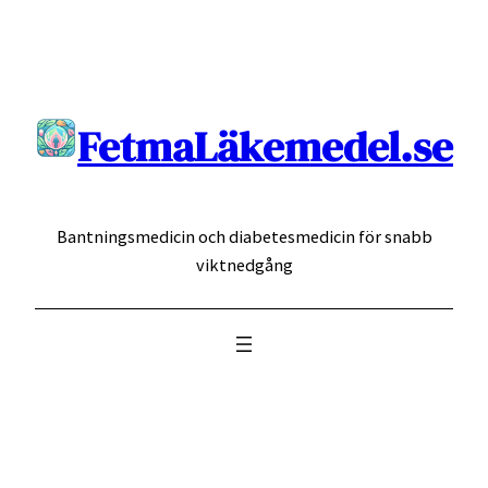
Hoppa
till
innehåll
FetmaLäkemedel.se
Bantningsmedicin och diabetesmedicin för snabb
viktnedgång