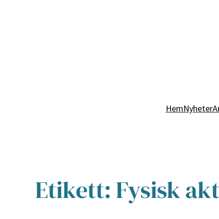
Hem
Nyheter
A
Etikett:
Fysisk akt