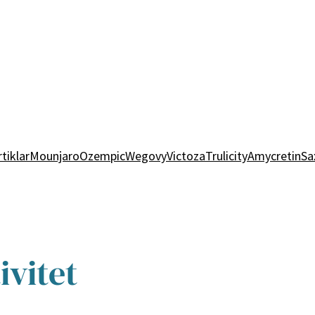
rtiklar
Mounjaro
Ozempic
Wegovy
Victoza
Trulicity
Amycretin
Sa
ivitet