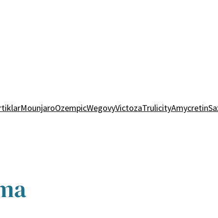
rtiklar
Mounjaro
Ozempic
Wegovy
Victoza
Trulicity
Amycretin
Sa
tma