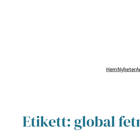
Hem
Nyheter
A
Etikett:
global fe