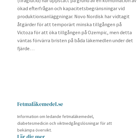
(liraglutid) har uppstått på grund av en kombination av
ökad efterfrågan och kapacitetsbegränsningar vid
produktionsanläggningar. Novo Nordisk har vidtagit
åtgärder för att temporärt minska tillgången på
Victoza för att öka tillgången på Ozempic, men detta
väntas förvärra bristen på båda läkemedlen under det
fjärde…
Fetmaläkemedel.se
Information om ledande fetmaläkemedel,
diabetesmedicin och viktnedgångslösningar för att
bekämpa övervikt.
Lär dig mer