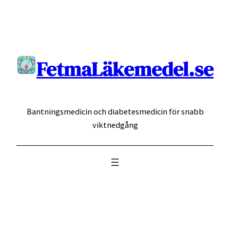
Hoppa
till
innehåll
FetmaLäkemedel.se
Bantningsmedicin och diabetesmedicin för snabb
viktnedgång