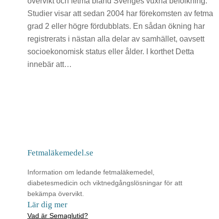
övervikt och fetma bland Sveriges vuxna befolkning.
Studier visar att sedan 2004 har förekomsten av fetma
grad 2 eller högre fördubblats. En sådan ökning har
registrerats i nästan alla delar av samhället, oavsett
socioekonomisk status eller ålder. I korthet Detta
innebär att…
Fetmaläkemedel.se
Information om ledande fetmaläkemedel,
diabetesmedicin och viktnedgångslösningar för att
bekämpa övervikt.
Lär dig mer
Vad är Semaglutid?