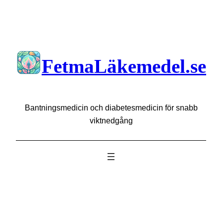
Hoppa
till
innehåll
FetmaLäkemedel.se
Bantningsmedicin och diabetesmedicin för snabb
viktnedgång