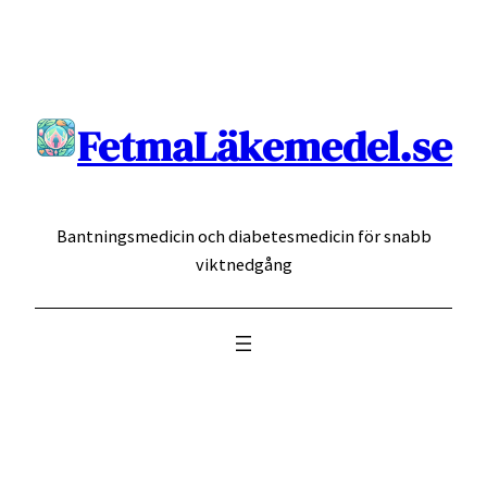
Hoppa
till
innehåll
FetmaLäkemedel.se
Bantningsmedicin och diabetesmedicin för snabb
viktnedgång