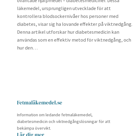
oväntade hjälpmedel – diabetesmediciner. Dessa
läkemedel, ursprungligen utvecklade för att
kontrollera blodsockernivåer hos personer med
diabetes, visar sig ha lovande effekter på viktnedgång.
Denna artikel utforskar hur diabetesmedicin kan
användas som en effektiv metod för viktnedgång, och
hur den…
Fetmaläkemedel.se
Information om ledande fetmaläkemedel,
diabetesmedicin och viktnedgångslösningar för att
bekämpa övervikt.
Lär dig mer