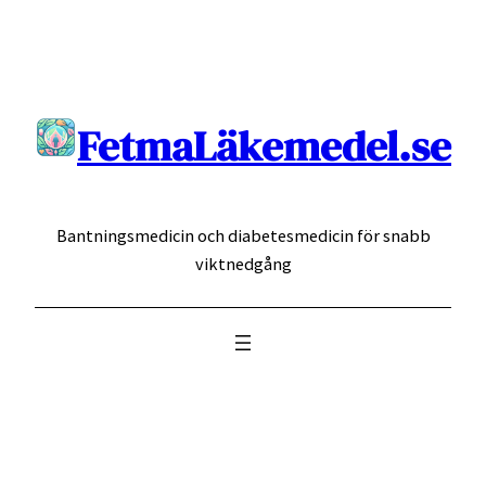
Hoppa
till
innehåll
FetmaLäkemedel.se
Bantningsmedicin och diabetesmedicin för snabb
viktnedgång