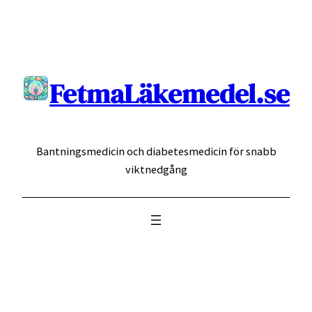
Hoppa
till
innehåll
FetmaLäkemedel.se
Bantningsmedicin och diabetesmedicin för snabb
viktnedgång