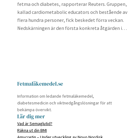
fetma och diabetes, rapporterar Reuters. Gruppen,
kallad cardiometabolic educators och bestående av
flera hundra personer, fick beskedet förra veckan.
Nedskärningen är den första konkreta åtgärden i…
Fetmaläkemedel.se
Information om ledande fetmaläkemedel,
diabetesmedicin och viktnedgångslösningar för att
bekämpa övervikt.
Lär dig mer
Vad är Semaglutid?
Räkna ut din BMI
Amycretin – Under utveckling av Novo Nordisk