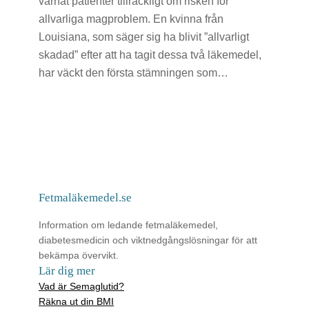
varnat patienter tillräckligt om risken för
allvarliga magproblem. En kvinna från
Louisiana, som säger sig ha blivit ”allvarligt
skadad” efter att ha tagit dessa två läkemedel,
har väckt den första stämningen som…
Fetmaläkemedel.se
Information om ledande fetmaläkemedel,
diabetesmedicin och viktnedgångslösningar för att
bekämpa övervikt.
Lär dig mer
Vad är Semaglutid?
Räkna ut din BMI