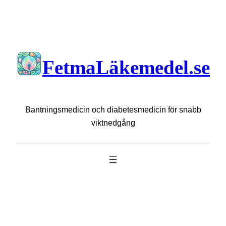
Hoppa
till
innehåll
FetmaLäkemedel.se
Bantningsmedicin och diabetesmedicin för snabb
viktnedgång