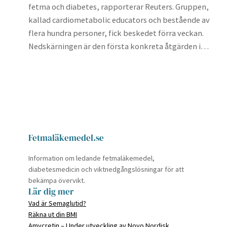
fetma och diabetes, rapporterar Reuters. Gruppen,
kallad cardiometabolic educators och bestående av
flera hundra personer, fick beskedet förra veckan.
Nedskärningen är den första konkreta åtgärden i…
Fetmaläkemedel.se
Information om ledande fetmaläkemedel,
diabetesmedicin och viktnedgångslösningar för att
bekämpa övervikt.
Lär dig mer
Vad är Semaglutid?
Räkna ut din BMI
Amycretin – Under utveckling av Novo Nordisk