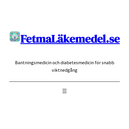
Hoppa
till
innehåll
FetmaLäkemedel.se
Bantningsmedicin och diabetesmedicin för snabb
viktnedgång