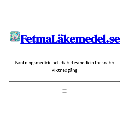
Hoppa
till
innehåll
FetmaLäkemedel.se
Bantningsmedicin och diabetesmedicin för snabb
viktnedgång