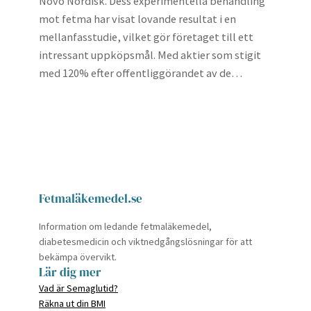
Novo Nordisk. Dess experimentella behandling
mot fetma har visat lovande resultat i en
mellanfasstudie, vilket gör företaget till ett
intressant uppköpsmål. Med aktier som stigit
med 120% efter offentliggörandet av de…
Fetmaläkemedel.se
Information om ledande fetmaläkemedel,
diabetesmedicin och viktnedgångslösningar för att
bekämpa övervikt.
Lär dig mer
Vad är Semaglutid?
Räkna ut din BMI