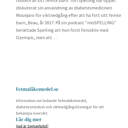
födseln av sitt femte barn. Tori Spelling har öppet
diskuterat sin användning av diabetesmedicinen
Mounjaro för viktnedgång efter att ha fött sitt femte
barn, Beau, år 2017. På sin podcast ”misSPELLING”
berättade Spelling att hon först försökte med
Ozempic, men att…
Fetmaläkemedel.se
Information om ledande fetmaläkemedel,
diabetesmedicin och viktnedgångslösningar för att
bekämpa övervikt.
Lär dig mer
Vad är Semaglutid?