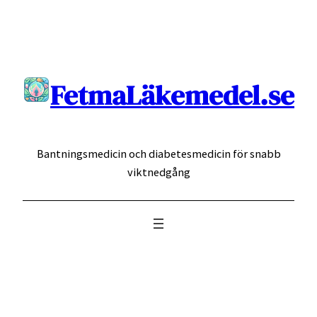
Hoppa
till
innehåll
FetmaLäkemedel.se
Bantningsmedicin och diabetesmedicin för snabb
viktnedgång