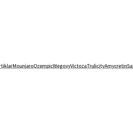
rtiklar
Mounjaro
Ozempic
Wegovy
Victoza
Trulicity
Amycretin
Sa