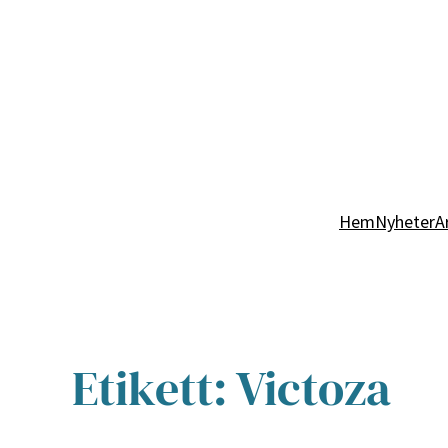
Hem
Nyheter
A
Etikett:
Victoza