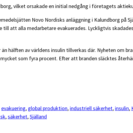
borg, vilket orsakade en initial nedgång i företagets aktieku
delsjätten Novo Nordisks anläggning i Kalundborg på Själl
 till att alla medarbetare evakuerades. Lyckligtvis skadades
 än hälften av världens insulin tillverkas där. Nyheten om 
 mycket som fyra procent. Efter att branden släcktes återh
 
evakuering
, 
global produktion
, 
industriell säkerhet
, 
insulin
, 
isk
, 
säkerhet
, 
Själland