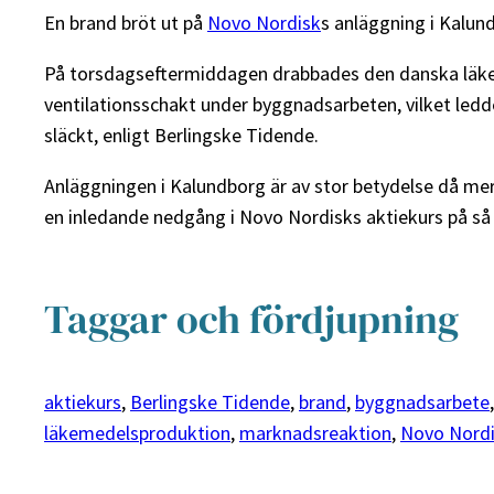
En brand bröt ut på
Novo Nordisk
s anläggning i Kalund
På torsdagseftermiddagen drabbades den danska läkeme
ventilationsschakt under byggnadsarbeten, vilket ledde
släckt, enligt Berlingske Tidende.
Anläggningen i Kalundborg är av stor betydelse då mer
en inledande nedgång i Novo Nordisks aktiekurs på så
Taggar och fördjupning
aktiekurs
, 
Berlingske Tidende
, 
brand
, 
byggnadsarbete
,
läkemedelsproduktion
, 
marknadsreaktion
, 
Novo Nord