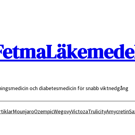
FetmaLäkemedel
ingsmedicin och diabetesmedicin för snabb viktnedgång
rtiklar
Mounjaro
Ozempic
Wegovy
Victoza
Trulicity
Amycretin
Sa