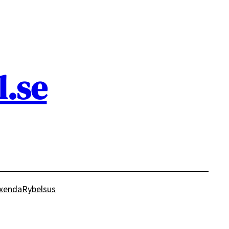
.se
xenda
Rybelsus