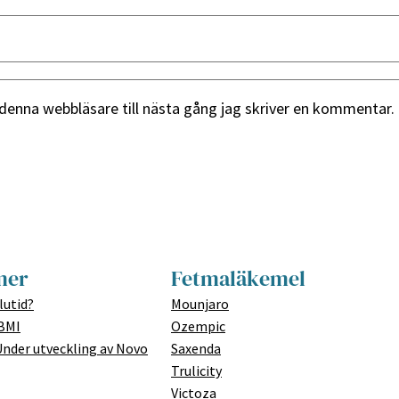
denna webbläsare till nästa gång jag skriver en kommentar.
mer
Fetmaläkemel
lutid?
Mounjaro
 BMI
Ozempic
Under utveckling av Novo
Saxenda
Trulicity
Victoza