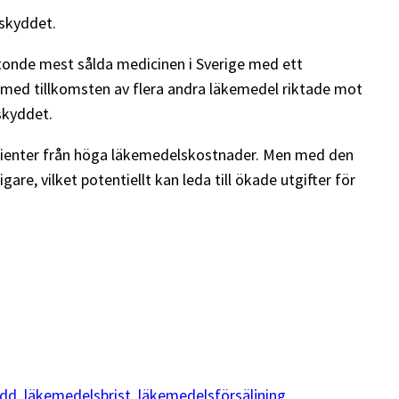
sskyddet.
ttonde mest sålda medicinen i Sverige med ett
 med tillkomsten av flera andra läkemedel riktade mot
skyddet.
patienter från höga läkemedelskostnader. Men med den
, vilket potentiellt kan leda till ökade utgifter för
ydd
, 
läkemedelsbrist
, 
läkemedelsförsäljning
, 