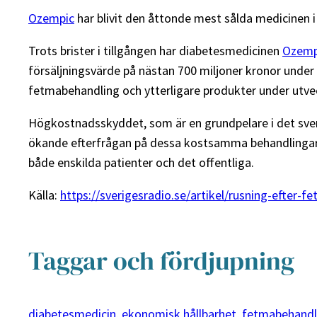
Ozempic
har blivit den åttonde mest sålda medicinen i
Trots brister i tillgången har diabetesmedicinen
Ozemp
försäljningsvärde på nästan 700 miljoner kronor unde
fetmabehandling och ytterligare produkter under utve
Högkostnadsskyddet, som är en grundpelare i det sven
ökande efterfrågan på dessa kostsamma behandlingar fi
både enskilda patienter och det offentliga.
Källa:
https://sverigesradio.se/artikel/rusning-efte
Taggar och fördjupning
diabetesmedicin
, 
ekonomisk hållbarhet
, 
fetmabehandl