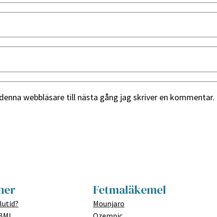
denna webbläsare till nästa gång jag skriver en kommentar.
mer
Fetmaläkemel
lutid?
Mounjaro
 BMI
Ozempic