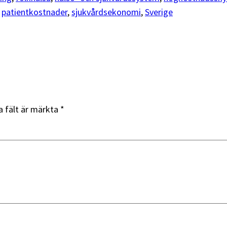
 
patientkostnader
, 
sjukvårdsekonomi
, 
Sverige
a fält är märkta
*