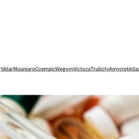
rtiklar
Mounjaro
Ozempic
Wegovy
Victoza
Trulicity
Amycretin
Sa