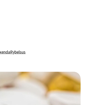
xenda
Rybelsus