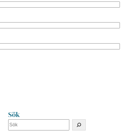
Sök
S