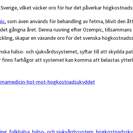
 Sverige, vilket väcker oro för hur det påverkar högkostnad
ic
, som även används för behandling av fetma, blivit den å
r det gångna året. Denna rusning efter Ozempic, tillsammans
ckling, skapar en växande oro för det svenska högkostnads
ska hälso- och sjukvårdssystemet, syftar till att skydda 
nns farhågor att systemet kan komma att belastas ytterligare
r-fetmamedicin-hot-mot-hogkostnadsskyddet
ing
, 
folkhälsa
, 
hälso- och sjukvårdssystem
, 
högkostnadssk